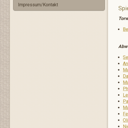
Impressum/Kontakt
Spi
Torw
Be
Abw
Se
An
Ma
Da
Ma
Ph
Le
Pa
Ma
Fe
Ol
Ni