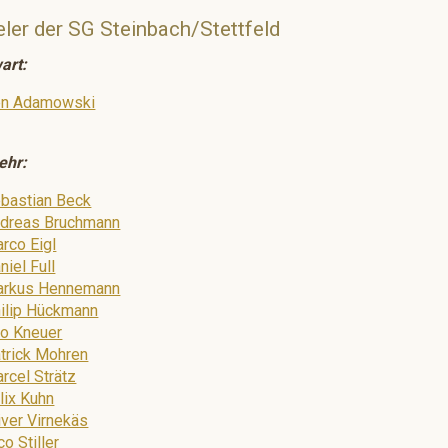
eler der SG Steinbach/Stettfeld
art:
n Adamowski
ehr:
bastian Beck
dreas Bruchmann
rco Eigl
niel Full
rkus Hennemann
ilip Hückmann
o Kneuer
trick Mohren
rcel Strätz
lix Kuhn
iver Virnekäs
co Stiller