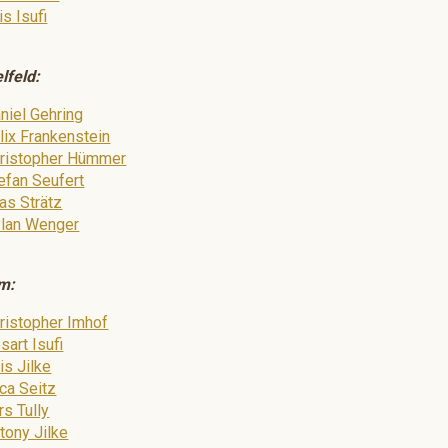
is Isufi
elfeld:
niel Gehring
lix Frankenstein
ristopher Hümmer
efan Seufert
ias Strätz
lan Wenger
m:
ristopher Imhof
sart Isufi
is Jilke
ca Seitz
rs Tully
tony Jilke