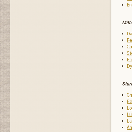
En
Mitt
Da
Fe
Ch
St
El
Dy
Stur
Ch
Be
Lo
Lu
La
An